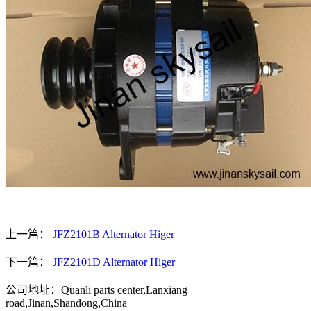
上一篇：
JFZ2101B Alternator Higer
下一篇：
JFZ2101D Alternator Higer
公司地址：Quanli parts center,Lanxiang
road,Jinan,Shandong,China