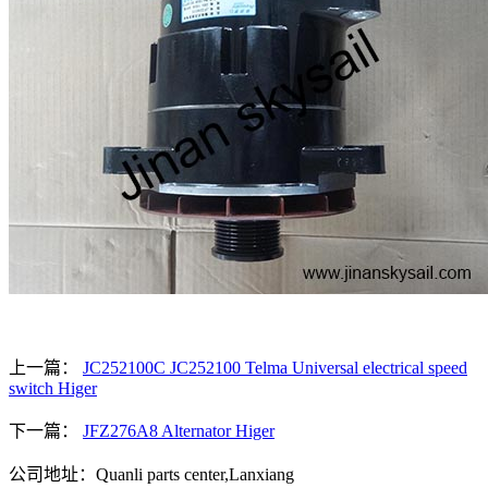
上一篇：
JC252100C JC252100 Telma Universal electrical speed
switch Higer
下一篇：
JFZ276A8 Alternator Higer
公司地址：Quanli parts center,Lanxiang