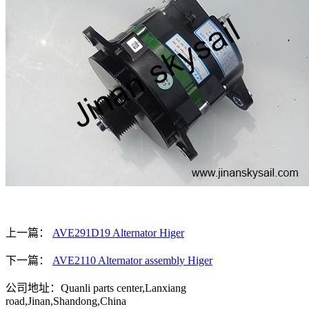
上一篇：
AVE291D19 Alternator Higer
下一篇：
AVE2110 Alternator assembly Higer
公司地址：Quanli parts center,Lanxiang
road,Jinan,Shandong,China