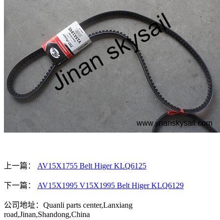
上一篇：
AV15X1755 Belt Higer KLQ6125
下一篇：
AV15X1995 V15X1995 Belt Higer KLQ6129
公司地址：Quanli parts center,Lanxiang
road,Jinan,Shandong,China