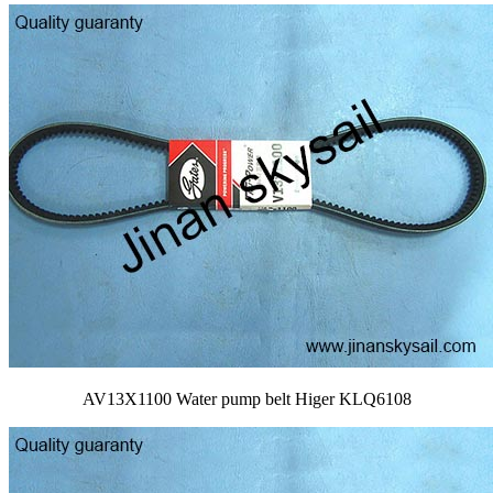
AV13X1100 Water pump belt Higer KLQ6108