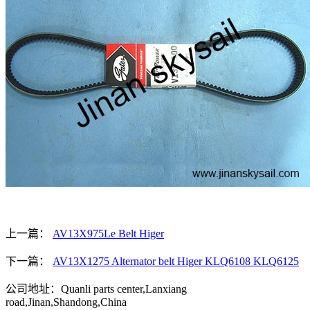
上一篇：
AV13X975Le Belt Higer
下一篇：
AV13X1275 Alternator belt Higer KLQ6108 KLQ6125
公司地址：Quanli parts center,Lanxiang
road,Jinan,Shandong,China