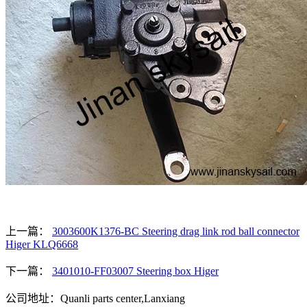
上一篇：
3003600K1376-BC Steering drag link rod ball connector
Higer KLQ6668
下一篇：
3401010-FF03007 Steering box Higer
公司地址：Quanli parts center,Lanxiang