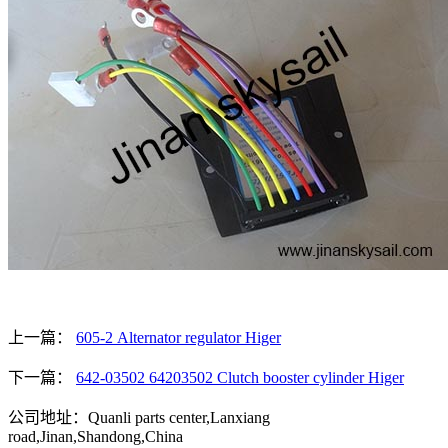
上一篇：
605-2 Alternator regulator Higer
下一篇：
642-03502 64203502 Clutch booster cylinder Higer
公司地址：Quanli parts center,Lanxiang
road,Jinan,Shandong,China