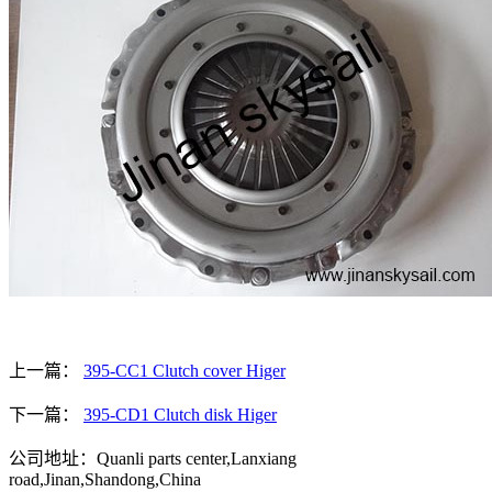
上一篇：
395-CC1 Clutch cover Higer
下一篇：
395-CD1 Clutch disk Higer
公司地址：Quanli parts center,Lanxiang
road,Jinan,Shandong,China