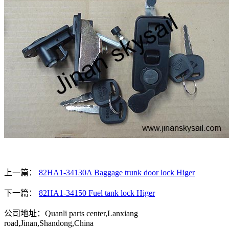
上一篇：
82HA1-34130A Baggage trunk door lock Higer
下一篇：
82HA1-34150 Fuel tank lock Higer
公司地址：Quanli parts center,Lanxiang
road,Jinan,Shandong,China