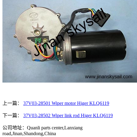
上一篇：
37V03-28501 Wiper motor Higer KLQ6119
下一篇：
37V03-28502 Wiper link rod Higer KLQ6119
公司地址：Quanli parts center,Lanxiang
road,Jinan,Shandong,China