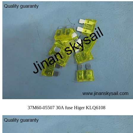
37M60-05507 30A fuse Higer KLQ6108