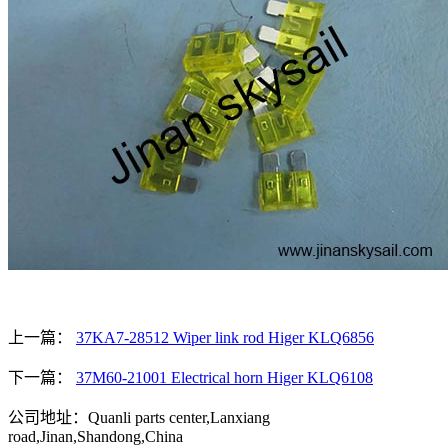
上一篇：
37KA7-28512 Wiper link rod Higer KLQ6856
下一篇：
37M60-21001 Electrical horn Higer KLQ6108
公司地址：Quanli parts center,Lanxiang
road,Jinan,Shandong,China