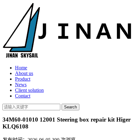
Home
About us
Product
News
Client solution
Contact
34M60-01010 12001 Steering box repair kit Higer
KLQ6108
发布时间：2026-06-05
300
次浏览