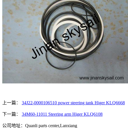
上一篇：
34J22-0000106510 power steering tank Higer KLQ6668
下一篇：
34M60-11011 Steering arm Higer KLQ6108
公司地址：Quanli parts center,Lanxiang