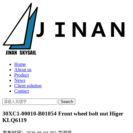
Home
About us
Product
News
Client solution
Contact
30XC1-00010-B01054 Front wheel bolt nut Higer
KLQ6119
发布时间：2026-06-04
292
次浏览