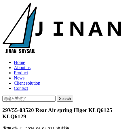
Home
About us
Product
News
Client solution
Contact
29V55-03520 Rear Air spring Higer KLQ6125
KLQ6129
发布时间：2026-06-04
211
次浏览