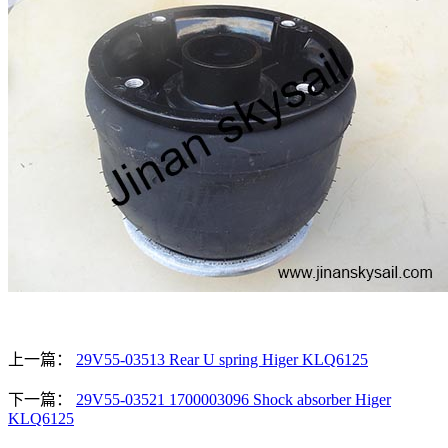
上一篇：
29V55-03513 Rear U spring Higer KLQ6125
下一篇：
29V55-03521 1700003096 Shock absorber Higer
KLQ6125