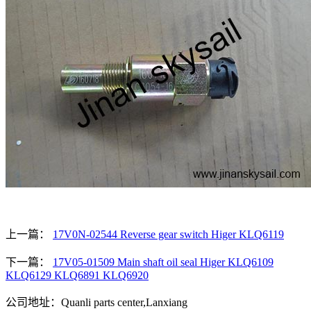
上一篇：
17V0N-02544 Reverse gear switch Higer KLQ6119
下一篇：
17V05-01509 Main shaft oil seal Higer KLQ6109
KLQ6129 KLQ6891 KLQ6920
公司地址：Quanli parts center,Lanxiang