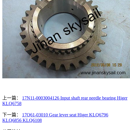
上一篇：
17N11-0003004126 Input shaft rear needle bearing Higer
KLQ6758
下一篇：
17Q61-03010 Gear lever seat Higer KLQ6796
KLQ6856 KLQ6108