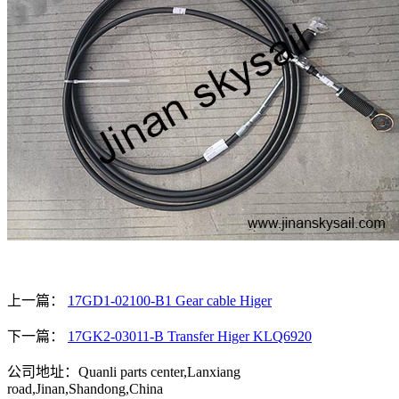
上一篇：
17GD1-02100-B1 Gear cable Higer
下一篇：
17GK2-03011-B Transfer Higer KLQ6920
公司地址：Quanli parts center,Lanxiang
road,Jinan,Shandong,China