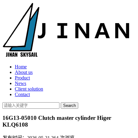
Home
About us
Product
News
Client solution
Contact
16G13-05010 Clutch master cylinder Higer
KLQ6108
发布时间：2026-05-21
264
次浏览