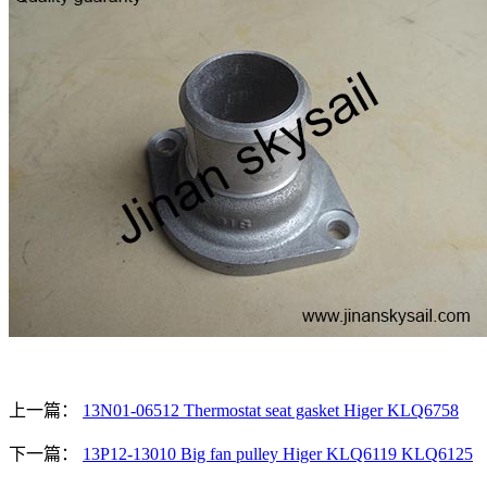
上一篇：
13N01-06512 Thermostat seat gasket Higer KLQ6758
下一篇：
13P12-13010 Big fan pulley Higer KLQ6119 KLQ6125